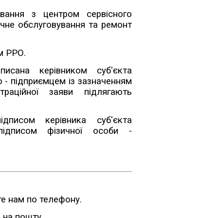
ювання з центром сервісного
ічне обслуговування та ремонт
м РРО.
писана керівником суб'єкта
- підприємцем із зазначенням
раційної заяви підлягають
ідписом керівника суб'єкта
ідписом фізичної особи -
е нам по телефону.
 на пошту.