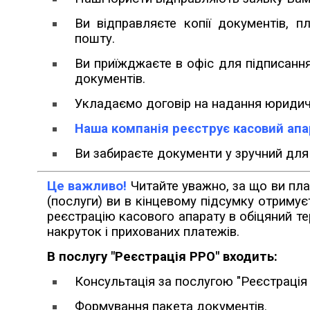
Ви відправляєте копії документів, п
пошту.
Ви приїжджаєте в офіс для підписання
документів.
Укладаємо договір на надання юридич
Наша компанія реєструє касовий апар
Ви забираєте документи у зручний для
Це важливо!
Читайте уважно, за що ви плат
(послуги) ви в кінцевому підсумку отриму
реєстрацію касового апарату в обіцяний те
накруток і прихованих платежів.
В послугу "Реєстрація РРО" входить:
Консультація за послугою "Реєстрація 
Формування пакета документів.