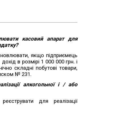
влювати касовий апарат для
одатку?
ановлювати, якщо підприємець
охід в розмірі 1 000 000 грн. і
нічно складні побутові товари,
иском № 231.
лізації алкогольної і / або
реєструвати для реалізації