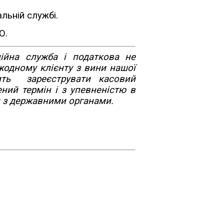
льній службі.
О.
ійна служба і податкова не
жодному клієнту з вини нашої
ить зареєструвати касовий
ений термін і з упевненістю в
м з державними органами.