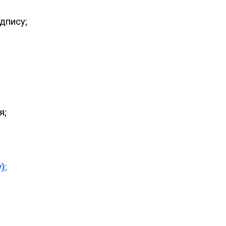
дпису;
я;
у)
;