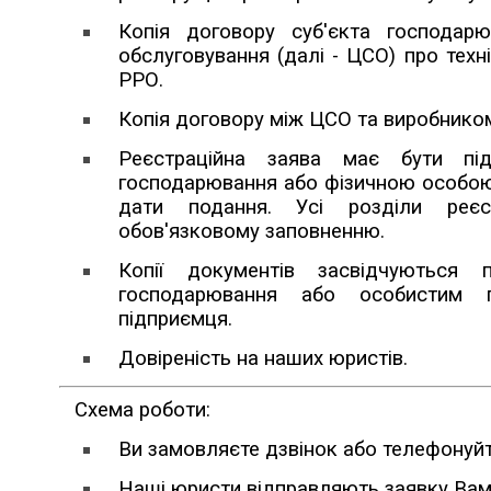
Копія договору суб'єкта господар
обслуговування (далі - ЦСО) про техн
РРО.
Копія договору між ЦСО та виробнико
Реєстраційна заява має бути під
господарювання або фізичною особою 
дати подання. Усі розділи реєст
обов'язковому заповненню.
Копії документів засвідчуються п
господарювання або особистим п
підприємця.
Довіреність на наших юристів.
Схема роботи:
Ви замовляєте дзвінок або телефонуйт
Наші юристи відправляють заявку Вам