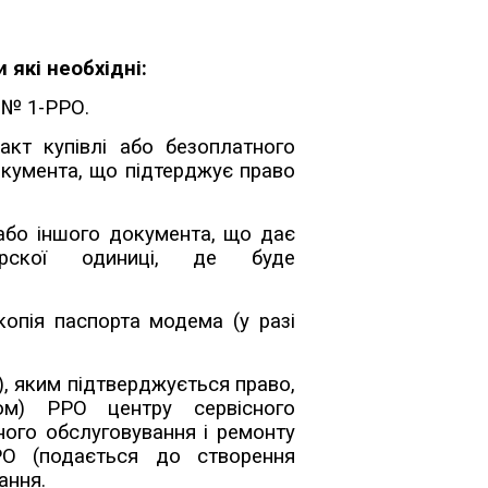
 які необхідні:
 № 1-РРО.
акт купівлі або безоплатного
окумента, що підтерджує право
або іншого документа, що дає
рскої одиниці, де буде
опія паспорта модема (у разі
), яким підтверджується право,
ом) РРО центру сервісного
ного обслуговування і ремонту
РРО (подається до створення
ання.