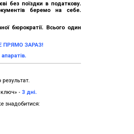
єві без поїздки в податкову.
окументів беремо на себе.
.
ної бюрократії. Всього один
Е ПРЯМО ЗАРАЗ!
 апаратів.
 результат.
 ключ» -
3 дні.
же знадобитися: