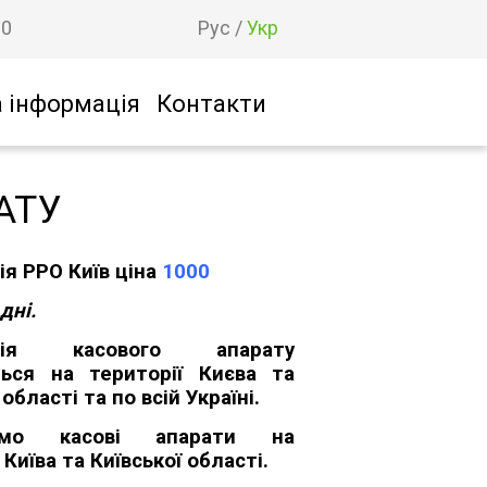
00
Рус
/
Укр
 інформація
Контакти
АТУ
ія РРО Київ ціна
1000
дні.
ація касового апарату
ься на території Києва та
 області та по всій Україні.
уємо касові апарати на
 Київа та Київської області.