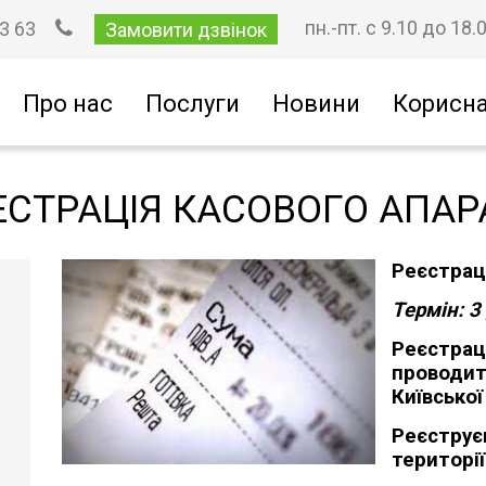
пн.-пт. с 9.10 до 18.
53 63
Замовити дзвінок
Про нас
Послуги
Новини
Корисна
ЕСТРАЦІЯ КАСОВОГО АПАР
Реєстрац
Термін: 3 
Реєстр
проводит
Київської
Реєстр
території